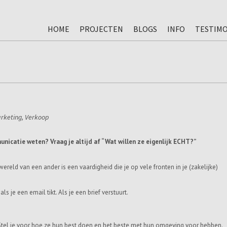
HOME
PROJECTEN
BLOGS
INFO
TESTIMO
rketing
,
Verkoop
unicatie weten? Vraag je altijd af “Wat willen ze eigenlijk ECHT?”
reld van een ander is een vaardigheid die je op vele fronten in je (zakelijke)
ls je een email tikt. Als je een brief verstuurt.
tel je voor hoe ze hun best doen en het beste met hun omgeving voor hebben.