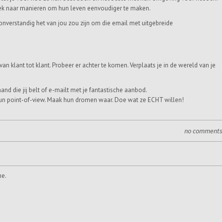
oek naar manieren om hun leven eenvoudiger te maken.
 onverstandig het van jou zou zijn om die email met uitgebreide
an klant tot klant. Probeer er achter te komen. Verplaats je in de wereld van je
nd die jij belt of e-mailt met je fantastische aanbod.
un point-of-view. Maak hun dromen waar. Doe wat ze ECHT willen!
no comment
me.